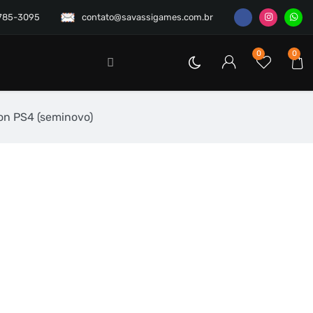
3785-3095
contato@savassigames.com.br
0
0
ion PS4 (seminovo)