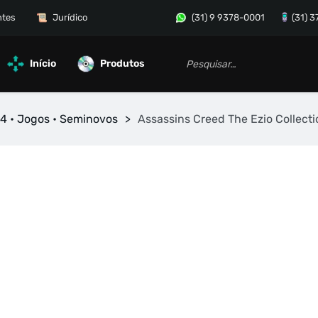
ntes
Jurídico
(31) 9 9378-0001
(31) 
Início
Produtos
4 • Jogos • Seminovos
>
Assassins Creed The Ezio Collect