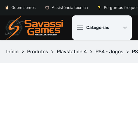
Quem somos
Assistência técnica
Perguntas freque
Categorias
Início
>
Produtos
>
Playstation 4
>
PS4 • Jogos
>
PS