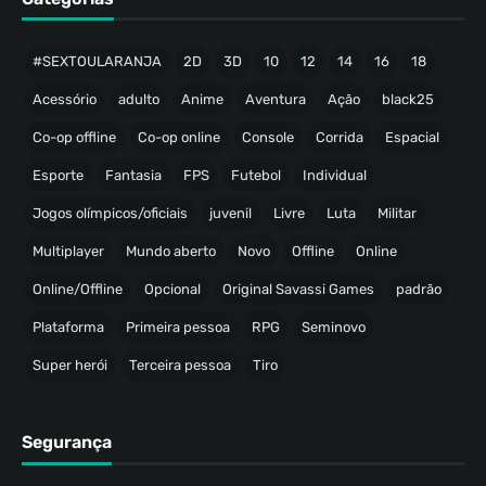
#SEXTOULARANJA
2D
3D
10
12
14
16
18
Acessório
adulto
Anime
Aventura
Ação
black25
Co-op offline
Co-op online
Console
Corrida
Espacial
Esporte
Fantasia
FPS
Futebol
Individual
Jogos olímpicos/oficiais
juvenil
Livre
Luta
Militar
Multiplayer
Mundo aberto
Novo
Offline
Online
Online/Offline
Opcional
Original Savassi Games
padrão
Plataforma
Primeira pessoa
RPG
Seminovo
Super herói
Terceira pessoa
Tiro
Segurança