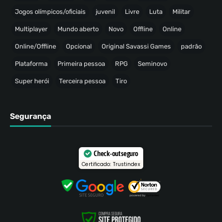
Jogos olímpicos/oficiais
juvenil
Livre
Luta
Militar
Multiplayer
Mundo aberto
Novo
Offline
Online
Online/Offline
Opcional
Original Savassi Games
padrão
Plataforma
Primeira pessoa
RPG
Seminovo
Super herói
Terceira pessoa
Tiro
Segurança
Check-out seguro
Certificado: Trustindex