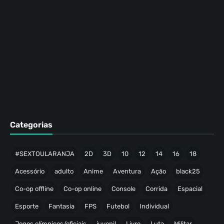
Categorias
#SEXTOULARANJA
2D
3D
10
12
14
16
18
Acessório
adulto
Anime
Aventura
Ação
black25
Co-op offline
Co-op online
Console
Corrida
Espacial
Esporte
Fantasia
FPS
Futebol
Individual
Jogos olímpicos/oficiais
juvenil
Livre
Luta
Militar