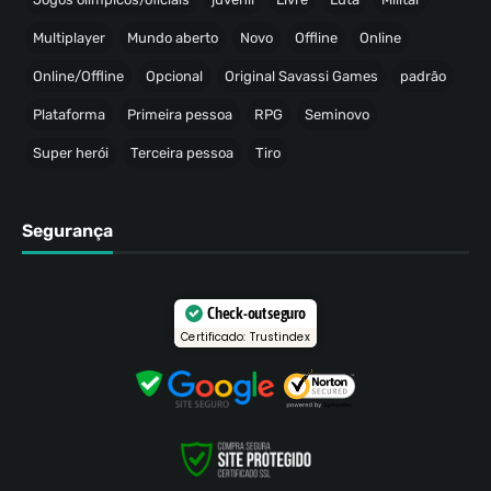
Multiplayer
Mundo aberto
Novo
Offline
Online
Online/Offline
Opcional
Original Savassi Games
padrão
Plataforma
Primeira pessoa
RPG
Seminovo
Super herói
Terceira pessoa
Tiro
Segurança
Check-out seguro
Certificado: Trustindex