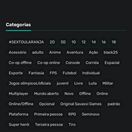
Categorias
#SEXTOULARANJA
2D
3D
10
12
14
16
18
Acessório
adulto
Anime
Aventura
Ação
black25
Co-op offline
Co-op online
Console
Corrida
Espacial
Esporte
Fantasia
FPS
Futebol
Individual
Jogos olímpicos/oficiais
juvenil
Livre
Luta
Militar
Multiplayer
Mundo aberto
Novo
Offline
Online
Online/Offline
Opcional
Original Savassi Games
padrão
Plataforma
Primeira pessoa
RPG
Seminovo
Super herói
Terceira pessoa
Tiro