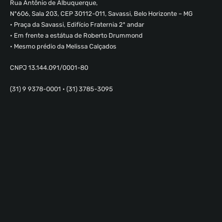
Rua Antônio de Albuquerque,
Nº606, Sala 203, CEP 30112-011, Savassi, Belo Horizonte – MG
• Praça da Savassi, Edifício Fraternia 2º andar
• Em frente a estátua de Roberto Drummond
• Mesmo prédio da Melissa Calçados
CNPJ 13.144.091/0001-80
(31) 9 9378-0001 • (31) 3785-3095