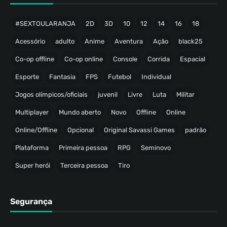
#SEXTOULARANJA
2D
3D
10
12
14
16
18
Acessório
adulto
Anime
Aventura
Ação
black25
Co-op offline
Co-op online
Console
Corrida
Espacial
Esporte
Fantasia
FPS
Futebol
Individual
Jogos olímpicos/oficiais
juvenil
Livre
Luta
Militar
Multiplayer
Mundo aberto
Novo
Offline
Online
Online/Offline
Opcional
Original Savassi Games
padrão
Plataforma
Primeira pessoa
RPG
Seminovo
Super herói
Terceira pessoa
Tiro
Segurança