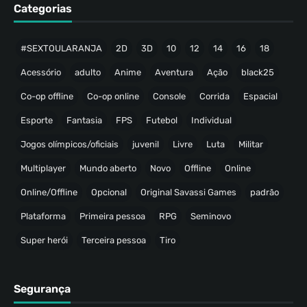
Categorias
#SEXTOULARANJA
2D
3D
10
12
14
16
18
Acessório
adulto
Anime
Aventura
Ação
black25
Co-op offline
Co-op online
Console
Corrida
Espacial
Esporte
Fantasia
FPS
Futebol
Individual
Jogos olímpicos/oficiais
juvenil
Livre
Luta
Militar
Multiplayer
Mundo aberto
Novo
Offline
Online
Online/Offline
Opcional
Original Savassi Games
padrão
Plataforma
Primeira pessoa
RPG
Seminovo
Super herói
Terceira pessoa
Tiro
Segurança