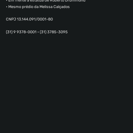
• Em frente a estátua de Roberto Drummond
• Mesmo prédio da Melissa Calçados
CNPJ 13.144.091/0001-80
(31) 9 9378-0001 • (31) 3785-3095