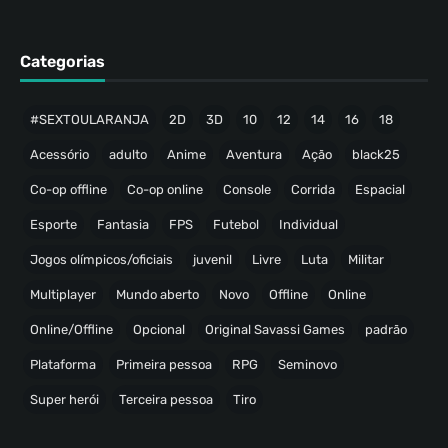
Categorias
#SEXTOULARANJA
2D
3D
10
12
14
16
18
Acessório
adulto
Anime
Aventura
Ação
black25
Co-op offline
Co-op online
Console
Corrida
Espacial
Esporte
Fantasia
FPS
Futebol
Individual
Jogos olímpicos/oficiais
juvenil
Livre
Luta
Militar
Multiplayer
Mundo aberto
Novo
Offline
Online
Online/Offline
Opcional
Original Savassi Games
padrão
Plataforma
Primeira pessoa
RPG
Seminovo
Super herói
Terceira pessoa
Tiro