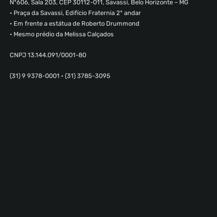
Nº606, Sala 203, CEP 30112-011, Savassi, Belo Horizonte – MG
• Praça da Savassi, Edifício Fraternia 2º andar
• Em frente a estátua de Roberto Drummond
• Mesmo prédio da Melissa Calçados
CNPJ 13.144.091/0001-80
(31) 9 9378-0001 • (31) 3785-3095