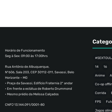
Catego
Horário de Funcionamento
Seg à Sex: 09:00 às 17:00hrs
#SEXTOUL
Rua Antônio de Albuquerque,
14
16
Nº606, Sala 203, CEP 30112-011, Savassi, Belo
Anime
A
Horizonte – MG
• Praça da Savassi, Edifício Fraternia 2º andar
Co-op offli
• Em frente a estátua de Roberto Drummond
Corrida
• Mesmo prédio da Melissa Calçados
FPS
Fut
CNPJ 13.144.091/0001-80
Jogos olímp