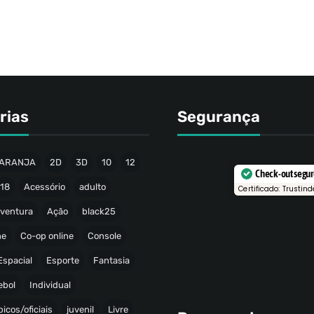
rias
Segurança
ARANJA
2D
3D
10
12
Check-out segu
18
Acessório
adulto
Certificado: Trustind
ventura
Ação
black25
ne
Co-op online
Console
Espacial
Esporte
Fantasia
ebol
Individual
icos/oficiais
juvenil
Livre