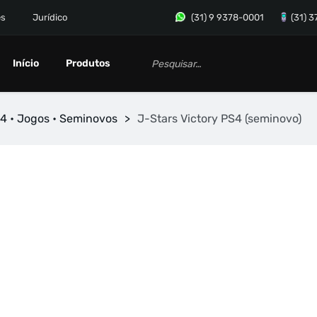
es
Jurídico
(31) 9 9378-0001
(31) 
Início
Produtos
4 • Jogos • Seminovos
>
J-Stars Victory PS4 (seminovo)