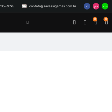
3785-3095
contato@savassigames.com.br
0
0