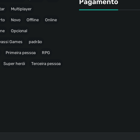
Pagamento
tar
Multiplayer
rto
Novo
Offline
Online
ine
Opcional
avassi Games
padrão
Primeira pessoa
RPG
Super herói
Terceira pessoa