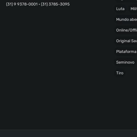
(31) 9 9378-0001 • (31) 3785-3095
Luta
Mili
Mundo abe
Online/Offl
Original S
Plataforma
Seminovo
Tiro