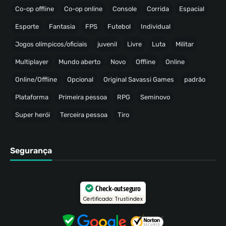
Co-op offline
Co-op online
Console
Corrida
Espacial
Esporte
Fantasia
FPS
Futebol
Individual
Jogos olímpicos/oficiais
juvenil
Livre
Luta
Militar
Multiplayer
Mundo aberto
Novo
Offline
Online
Online/Offline
Opcional
Original Savassi Games
padrão
Plataforma
Primeira pessoa
RPG
Seminovo
Super herói
Terceira pessoa
Tiro
Segurança
Check-out seguro
Certificado: Trustindex