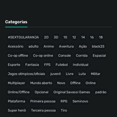
Categorias
#SEXTOULARANJA
2D
3D
10
12
14
16
18
Acessório
adulto
Anime
Aventura
Ação
black25
Co-op offline
Co-op online
Console
Corrida
Espacial
Esporte
Fantasia
FPS
Futebol
Individual
Jogos olímpicos/oficiais
juvenil
Livre
Luta
Militar
Multiplayer
Mundo aberto
Novo
Offline
Online
Online/Offline
Opcional
Original Savassi Games
padrão
Plataforma
Primeira pessoa
RPG
Seminovo
Super herói
Terceira pessoa
Tiro