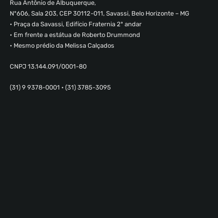
Rua Antônio de Albuquerque,
Nº606, Sala 203, CEP 30112-011, Savassi, Belo Horizonte – MG
• Praça da Savassi, Edifício Fraternia 2º andar
• Em frente a estátua de Roberto Drummond
• Mesmo prédio da Melissa Calçados
CNPJ 13.144.091/0001-80
(31) 9 9378-0001 • (31) 3785-3095