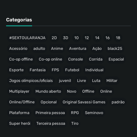
Categorias
#SEXTOULARANJA
2D
3D
10
12
14
16
18
Acessório
adulto
Anime
Aventura
Ação
black25
Co-op offline
Co-op online
Console
Corrida
Espacial
Esporte
Fantasia
FPS
Futebol
Individual
Jogos olímpicos/oficiais
juvenil
Livre
Luta
Militar
Multiplayer
Mundo aberto
Novo
Offline
Online
Online/Offline
Opcional
Original Savassi Games
padrão
Plataforma
Primeira pessoa
RPG
Seminovo
Super herói
Terceira pessoa
Tiro