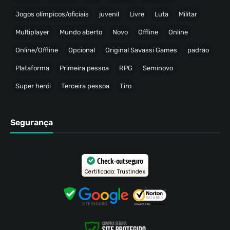
Jogos olímpicos/oficiais
juvenil
Livre
Luta
Militar
Multiplayer
Mundo aberto
Novo
Offline
Online
Online/Offline
Opcional
Original Savassi Games
padrão
Plataforma
Primeira pessoa
RPG
Seminovo
Super herói
Terceira pessoa
Tiro
Segurança
Check-out seguro
Certificado: Trustindex