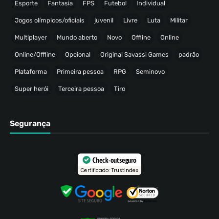
Esporte
Fantasia
FPS
Futebol
Individual
Jogos olímpicos/oficiais
juvenil
Livre
Luta
Militar
Multiplayer
Mundo aberto
Novo
Offline
Online
Online/Offline
Opcional
Original Savassi Games
padrão
Plataforma
Primeira pessoa
RPG
Seminovo
Super herói
Terceira pessoa
Tiro
Segurança
Check-out seguro
Certificado: Trustindex