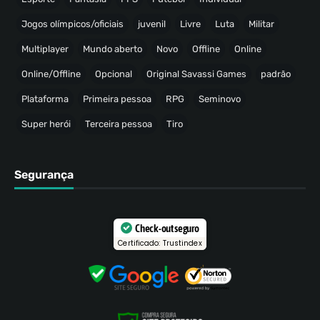
Jogos olímpicos/oficiais
juvenil
Livre
Luta
Militar
Multiplayer
Mundo aberto
Novo
Offline
Online
Online/Offline
Opcional
Original Savassi Games
padrão
Plataforma
Primeira pessoa
RPG
Seminovo
Super herói
Terceira pessoa
Tiro
Segurança
Check-out seguro
Certificado: Trustindex