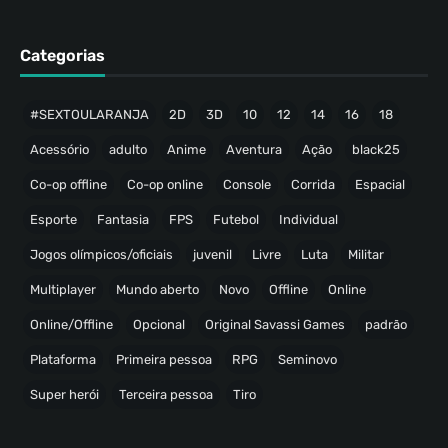
Categorias
#SEXTOULARANJA
2D
3D
10
12
14
16
18
Acessório
adulto
Anime
Aventura
Ação
black25
Co-op offline
Co-op online
Console
Corrida
Espacial
Esporte
Fantasia
FPS
Futebol
Individual
Jogos olímpicos/oficiais
juvenil
Livre
Luta
Militar
Multiplayer
Mundo aberto
Novo
Offline
Online
Online/Offline
Opcional
Original Savassi Games
padrão
Plataforma
Primeira pessoa
RPG
Seminovo
Super herói
Terceira pessoa
Tiro