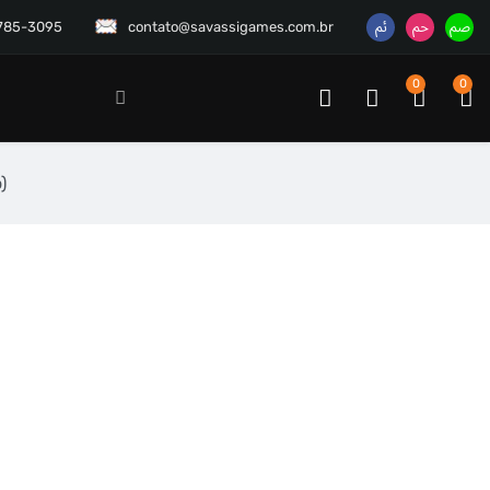
3785-3095
contato@savassigames.com.br
0
0
)