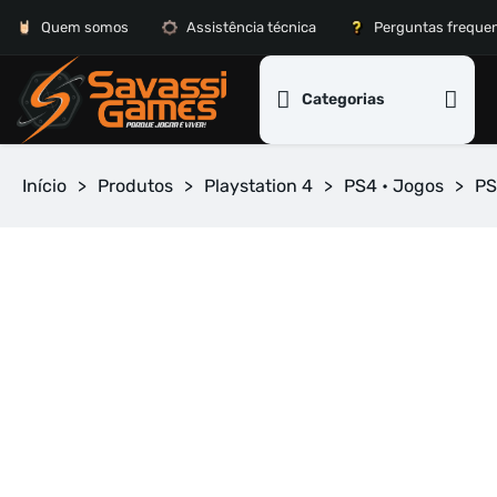
Quem somos
Assistência técnica
Perguntas freque
Categorias
Início
>
Produtos
>
Playstation 4
>
PS4 • Jogos
>
PS