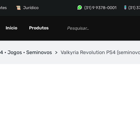
ntes
Jurídico
(31) 9 9378-0001
(31) 
Início
Produtos
4 • Jogos • Seminovos
>
Valkyria Revolution PS4 (seminovo