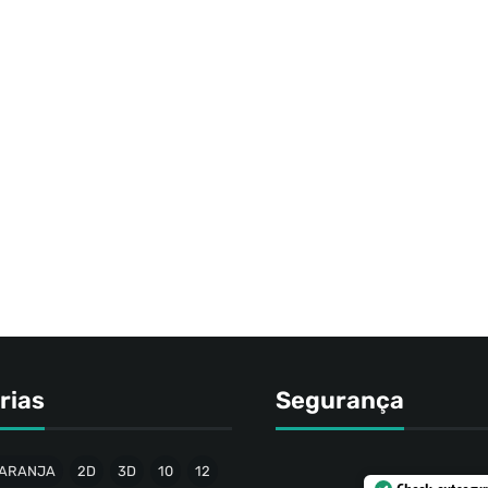
rias
Segurança
ARANJA
2D
3D
10
12