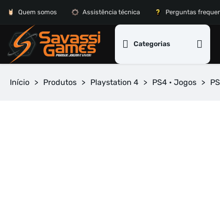
Quem somos
Assistência técnica
Perguntas freque
Categorias
Início
>
Produtos
>
Playstation 4
>
PS4 • Jogos
>
PS