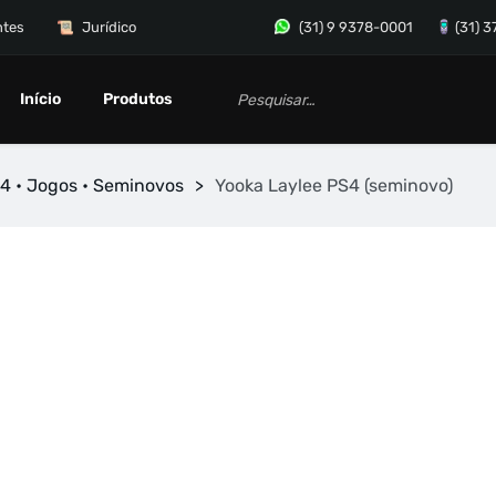
ntes
Jurídico
(31) 9 9378-0001
(31) 
Início
Produtos
4 • Jogos • Seminovos
>
Yooka Laylee PS4 (seminovo)