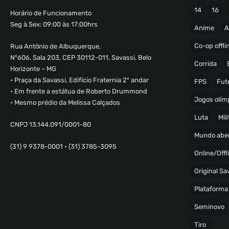
14
16
Horário de Funcionamento
Seg à Sex: 09:00 às 17:00hrs
Anime
A
Co-op offli
Rua Antônio de Albuquerque,
Nº606, Sala 203, CEP 30112-011, Savassi, Belo
Corrida
Horizonte – MG
• Praça da Savassi, Edifício Fraternia 2º andar
FPS
Fut
• Em frente a estátua de Roberto Drummond
Jogos olímp
• Mesmo prédio da Melissa Calçados
Luta
Mili
CNPJ 13.144.091/0001-80
Mundo abe
(31) 9 9378-0001 • (31) 3785-3095
Online/Offl
Original S
Plataforma
Seminovo
Tiro