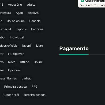
Check-out segu
18
Acessório
adulto
Certificado: Trustind
ventura
Ação
black25
ne
Co-op online
Console
Espacial
Esporte
Fantasia
ebol
Individual
icos/oficiais
juvenil
Livre
Pagamento
tar
Multiplayer
rto
Novo
Offline
Online
ine
Opcional
avassi Games
padrão
Primeira pessoa
RPG
Super herói
Terceira pessoa