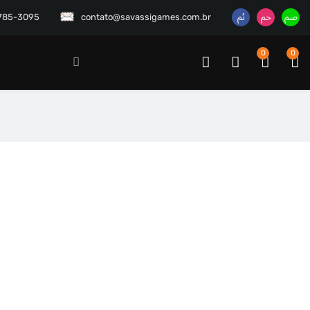
3785-3095
contato@savassigames.com.br
0
0