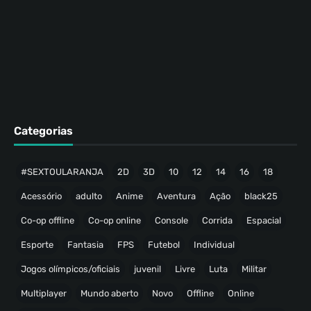
Categorias
#SEXTOULARANJA
2D
3D
10
12
14
16
18
Acessório
adulto
Anime
Aventura
Ação
black25
Co-op offline
Co-op online
Console
Corrida
Espacial
Esporte
Fantasia
FPS
Futebol
Individual
Jogos olímpicos/oficiais
juvenil
Livre
Luta
Militar
Multiplayer
Mundo aberto
Novo
Offline
Online