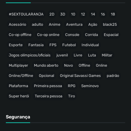
#SEXTOULARANJA
2D
3D
10
12
14
16
18
Acessório
adulto
Anime
Aventura
Ação
black25
Co-op offline
Co-op online
Console
Corrida
Espacial
Esporte
Fantasia
FPS
Futebol
Individual
Jogos olímpicos/oficiais
juvenil
Livre
Luta
Militar
Multiplayer
Mundo aberto
Novo
Offline
Online
Online/Offline
Opcional
Original Savassi Games
padrão
Plataforma
Primeira pessoa
RPG
Seminovo
Super herói
Terceira pessoa
Tiro
Segurança