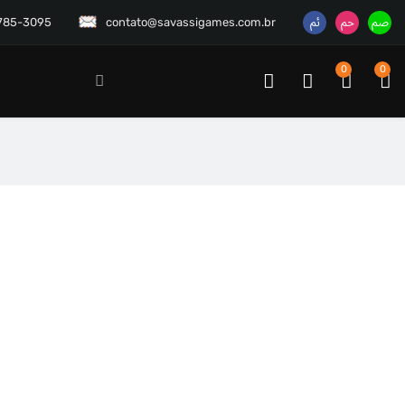
3785-3095
contato@savassigames.com.br
0
0