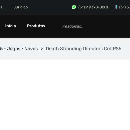
es
Jurídico
(31) 9 9378-0001
(31) 
Início
Produtos
5 • Jogos • Novos
>
Death Stranding Directors Cut PS5