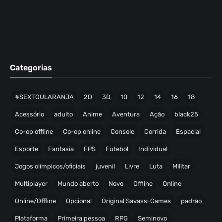
Categorias
#SEXTOULARANJA
2D
3D
10
12
14
16
18
Acessório
adulto
Anime
Aventura
Ação
black25
Co-op offline
Co-op online
Console
Corrida
Espacial
Esporte
Fantasia
FPS
Futebol
Individual
Jogos olímpicos/oficiais
juvenil
Livre
Luta
Militar
Multiplayer
Mundo aberto
Novo
Offline
Online
Online/Offline
Opcional
Original Savassi Games
padrão
Plataforma
Primeira pessoa
RPG
Seminovo