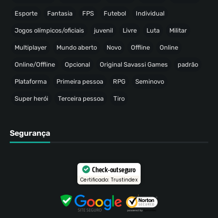
Esporte
Fantasia
FPS
Futebol
Individual
Jogos olímpicos/oficiais
juvenil
Livre
Luta
Militar
Multiplayer
Mundo aberto
Novo
Offline
Online
Online/Offline
Opcional
Original Savassi Games
padrão
Plataforma
Primeira pessoa
RPG
Seminovo
Super herói
Terceira pessoa
Tiro
Segurança
Check-out seguro
Certificado: Trustindex