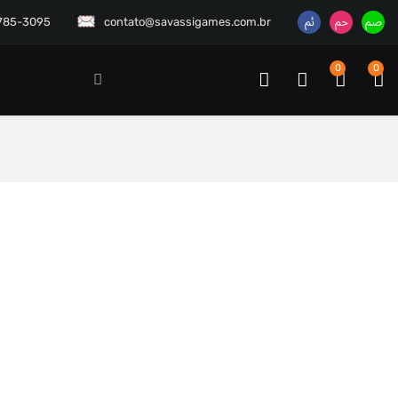
3785-3095
contato@savassigames.com.br
0
0