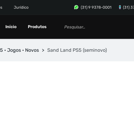
es
Jurídico
(31) 9 9378-0001
(31) 
Início
Produtos
5 • Jogos • Novos
>
Sand Land PS5 (seminovo)