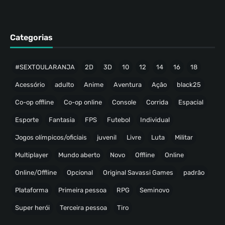
Categorias
#SEXTOULARANJA
2D
3D
10
12
14
16
18
Acessório
adulto
Anime
Aventura
Ação
black25
Co-op offline
Co-op online
Console
Corrida
Espacial
Esporte
Fantasia
FPS
Futebol
Individual
Jogos olímpicos/oficiais
juvenil
Livre
Luta
Militar
Multiplayer
Mundo aberto
Novo
Offline
Online
Online/Offline
Opcional
Original Savassi Games
padrão
Plataforma
Primeira pessoa
RPG
Seminovo
Super herói
Terceira pessoa
Tiro