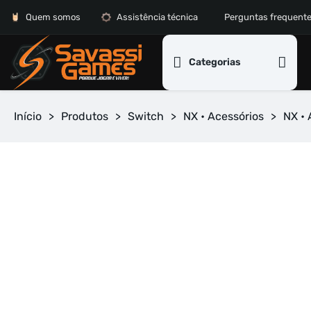
Quem somos
Assistência técnica
Perguntas frequent
Categorias
Início
>
Produtos
>
Switch
>
NX • Acessórios
>
NX • 