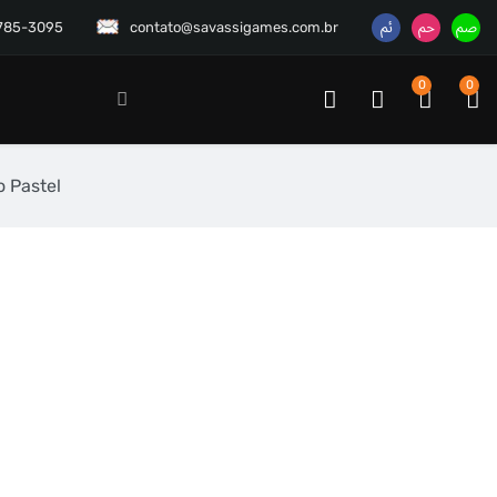
3785-3095
contato@savassigames.com.br
0
0
 Pastel