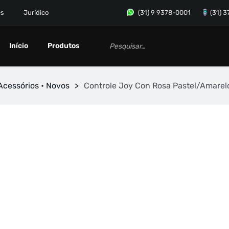
es
Jurídico
(31) 9 9378-0001
(31) 
Início
Produtos
Acessórios • Novos
>
Controle Joy Con Rosa Pastel/Amarelo