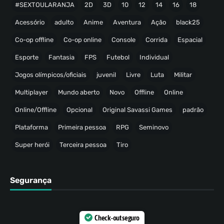
#SEXTOULARANJA
2D
3D
10
12
14
16
18
Acessório
adulto
Anime
Aventura
Ação
black25
Co-op offline
Co-op online
Console
Corrida
Espacial
Esporte
Fantasia
FPS
Futebol
Individual
Jogos olímpicos/oficiais
juvenil
Livre
Luta
Militar
Multiplayer
Mundo aberto
Novo
Offline
Online
Online/Offline
Opcional
Original Savassi Games
padrão
Plataforma
Primeira pessoa
RPG
Seminovo
Super herói
Terceira pessoa
Tiro
Segurança
Check-out seguro