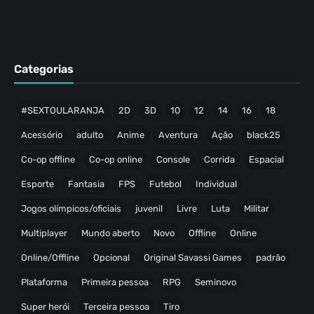
Categorias
#SEXTOULARANJA
2D
3D
10
12
14
16
18
Acessório
adulto
Anime
Aventura
Ação
black25
Co-op offline
Co-op online
Console
Corrida
Espacial
Esporte
Fantasia
FPS
Futebol
Individual
Jogos olímpicos/oficiais
juvenil
Livre
Luta
Militar
Multiplayer
Mundo aberto
Novo
Offline
Online
Online/Offline
Opcional
Original Savassi Games
padrão
Plataforma
Primeira pessoa
RPG
Seminovo
Super herói
Terceira pessoa
Tiro