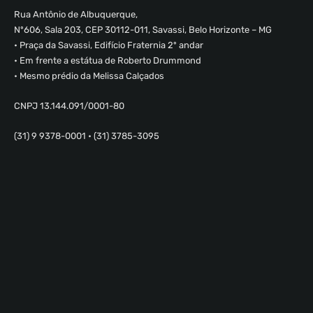
Rua Antônio de Albuquerque,
Nº606, Sala 203, CEP 30112-011, Savassi, Belo Horizonte – MG
• Praça da Savassi, Edifício Fraternia 2º andar
• Em frente a estátua de Roberto Drummond
• Mesmo prédio da Melissa Calçados
CNPJ 13.144.091/0001-80
(31) 9 9378-0001 • (31) 3785-3095