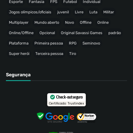
Esporte
Fantasia
FPS
Futebol
Individual
Jogos olímpicos/oficiais
juvenil
Livre
Luta
Militar
Multiplayer
Mundo aberto
Novo
Offline
Online
Online/Offline
Opcional
Original Savassi Games
padrão
Plataforma
Primeira pessoa
RPG
Seminovo
Super herói
Terceira pessoa
Tiro
Segurança
Check-out seguro
Certificado: Trustindex