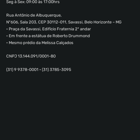
Seg à Sex: 09:00 às 17:00hrs
Rua Antônio de Albuquerque,
Nº606, Sala 203, CEP 30112-011, Savassi, Belo Horizonte – MG
• Praça da Savassi, Edifício Fraternia 2º andar
• Em frente a estátua de Roberto Drummond
• Mesmo prédio da Melissa Calçados
CNPJ 13.144.091/0001-80
(31) 9 9378-0001 • (31) 3785-3095