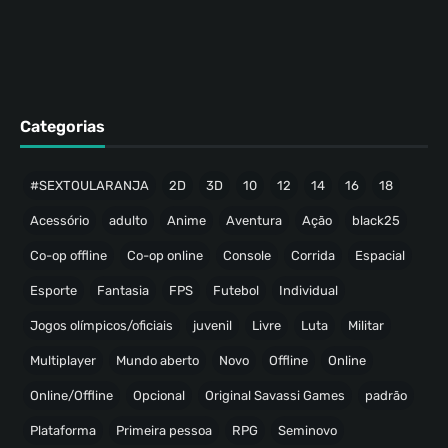
Categorias
#SEXTOULARANJA
2D
3D
10
12
14
16
18
Acessório
adulto
Anime
Aventura
Ação
black25
Co-op offline
Co-op online
Console
Corrida
Espacial
Esporte
Fantasia
FPS
Futebol
Individual
Jogos olímpicos/oficiais
juvenil
Livre
Luta
Militar
Multiplayer
Mundo aberto
Novo
Offline
Online
Online/Offline
Opcional
Original Savassi Games
padrão
Plataforma
Primeira pessoa
RPG
Seminovo