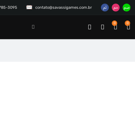
3785-3095
contato@savassigames.com.br
0
0