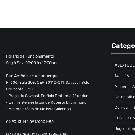
Catego
Horário de Funcionamento
Seg à Sex: 09:00 às 17:00hrs
#SEXTOUL
Rua Antônio de Albuquerque,
14
16
Nº606, Sala 203, CEP 30112-011, Savassi, Belo
Anime
A
Horizonte – MG
• Praça da Savassi, Edifício Fraternia 2º andar
Co-op offli
• Em frente a estátua de Roberto Drummond
Corrida
• Mesmo prédio da Melissa Calçados
FPS
Fut
CNPJ 13.144.091/0001-80
Jogos olímp
(31) 9 9378-0001 • (31) 3785-3095