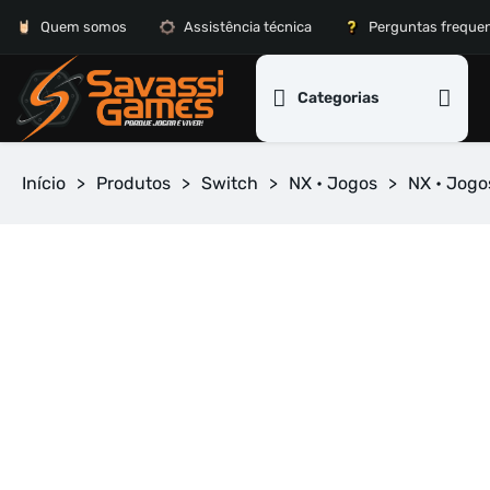
Quem somos
Assistência técnica
Perguntas freque
Categorias
Início
>
Produtos
>
Switch
>
NX • Jogos
>
NX • Jogo