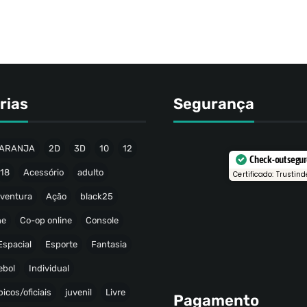
rias
Segurança
ARANJA
2D
3D
10
12
Check-out segu
18
Acessório
adulto
Certificado: Trustind
ventura
Ação
black25
ne
Co-op online
Console
Espacial
Esporte
Fantasia
ebol
Individual
icos/oficiais
juvenil
Livre
Pagamento