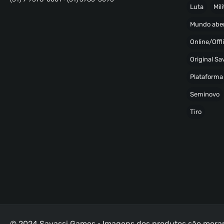
Luta
Mili
Mundo abe
Online/Offl
Original S
Plataforma
Seminovo
Tiro
© 2024 Savassi Games • Imagens dos produtos são merame