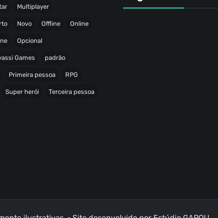
tar
Multiplayer
rto
Novo
Offline
Online
ine
Opcional
avassi Games
padrão
Primeira pessoa
RPG
Super herói
Terceira pessoa
nte ilustrativas. • Site desenvolvido por
Estúdio GAROU
.