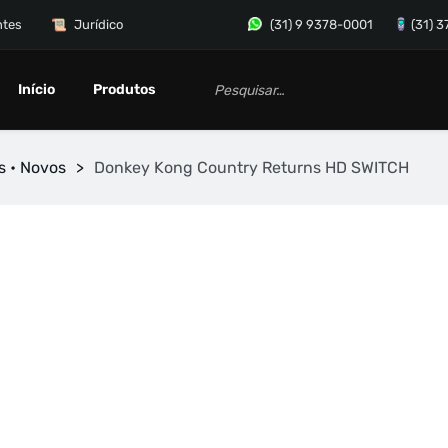
ntes
Jurídico
(31) 9 9378-0001
(31) 
Início
Produtos
s • Novos
>
Donkey Kong Country Returns HD SWITCH