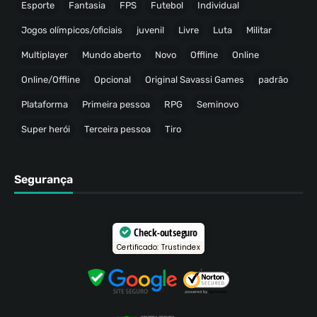
Esporte
Fantasia
FPS
Futebol
Individual
Jogos olímpicos/oficiais
juvenil
Livre
Luta
Militar
Multiplayer
Mundo aberto
Novo
Offline
Online
Online/Offline
Opcional
Original Savassi Games
padrão
Plataforma
Primeira pessoa
RPG
Seminovo
Super herói
Terceira pessoa
Tiro
Segurança
Check-out seguro
Certificado: Trustindex