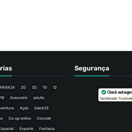
rias
Segurança
ARANJA
2D
3D
10
12
Check-out segu
18
Acessório
adulto
Certificado: Trustind
ventura
Ação
black25
ne
Co-op online
Console
Espacial
Esporte
Fantasia