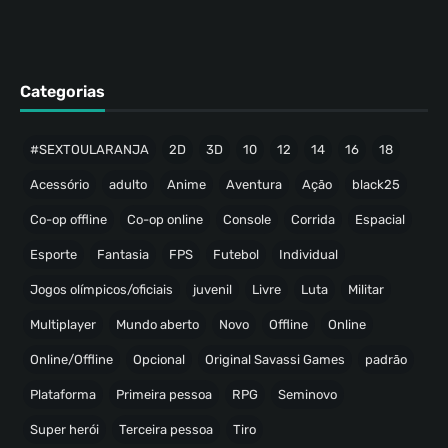
Categorias
#SEXTOULARANJA
2D
3D
10
12
14
16
18
Acessório
adulto
Anime
Aventura
Ação
black25
Co-op offline
Co-op online
Console
Corrida
Espacial
Esporte
Fantasia
FPS
Futebol
Individual
Jogos olímpicos/oficiais
juvenil
Livre
Luta
Militar
Multiplayer
Mundo aberto
Novo
Offline
Online
Online/Offline
Opcional
Original Savassi Games
padrão
Plataforma
Primeira pessoa
RPG
Seminovo
Super herói
Terceira pessoa
Tiro