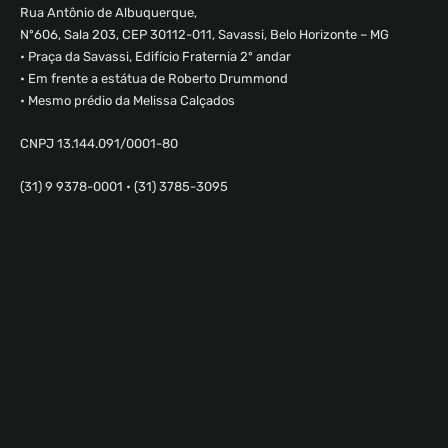
Rua Antônio de Albuquerque,
Nº606, Sala 203, CEP 30112-011, Savassi, Belo Horizonte – MG
• Praça da Savassi, Edifício Fraternia 2º andar
• Em frente a estátua de Roberto Drummond
• Mesmo prédio da Melissa Calçados
CNPJ 13.144.091/0001-80
(31) 9 9378-0001 • (31) 3785-3095