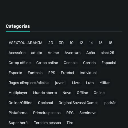
Categorias
#SEXTOULARANJA
2D
3D
10
12
14
16
18
Acessório
adulto
Anime
Aventura
Ação
black25
Co-op offline
Co-op online
Console
Corrida
Espacial
Esporte
Fantasia
FPS
Futebol
Individual
Jogos olímpicos/oficiais
juvenil
Livre
Luta
Militar
Multiplayer
Mundo aberto
Novo
Offline
Online
Online/Offline
Opcional
Original Savassi Games
padrão
Plataforma
Primeira pessoa
RPG
Seminovo
Super herói
Terceira pessoa
Tiro