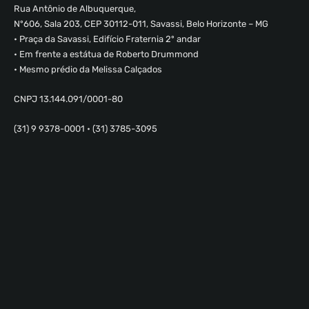
Rua Antônio de Albuquerque,
Nº606, Sala 203, CEP 30112-011, Savassi, Belo Horizonte – MG
• Praça da Savassi, Edifício Fraternia 2º andar
• Em frente a estátua de Roberto Drummond
• Mesmo prédio da Melissa Calçados
CNPJ 13.144.091/0001-80
(31) 9 9378-0001 • (31) 3785-3095