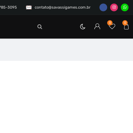
3785-3095
contato@savassigames.com.br
0
0