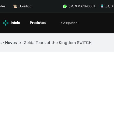
ntes
Jurídico
(31) 9 9378-0001
(31) 
Início
Produtos
s • Novos
>
Zelda Tears of the Kingdom SWITCH