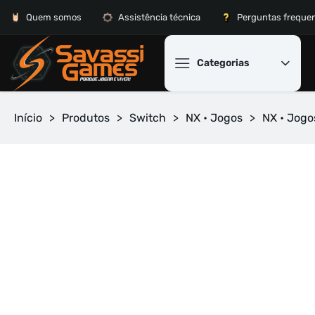
Quem somos
Assistência técnica
Perguntas freque
Categorias
Início
>
Produtos
>
Switch
>
NX • Jogos
>
NX • Jogo