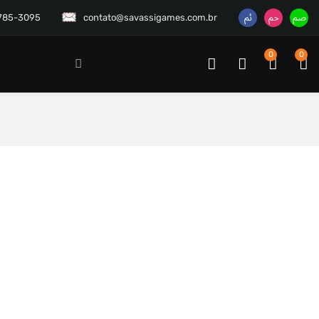
3785-3095
contato@savassigames.com.br
0
0