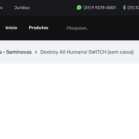
es
Jurídico
(31) 9 9378-0001
(31) 
Início
Produtos
s • Seminovos
>
Destroy All Humans! SWITCH (sem caixa)