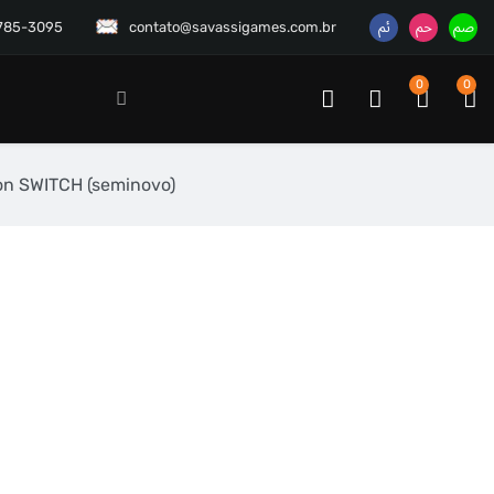
3785-3095
contato@savassigames.com.br
0
0
on SWITCH (seminovo)