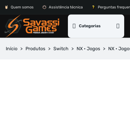
Quem somos
Assistência técnica
Perguntas freque
Categorias
Início
>
Produtos
>
Switch
>
NX • Jogos
>
NX • Jogo