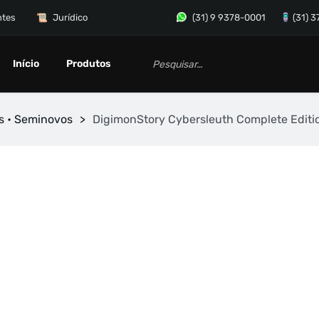
ntes
Jurídico
(31) 9 9378-0001
(31) 
Início
Produtos
s • Seminovos
>
DigimonStory Cybersleuth Complete Editi