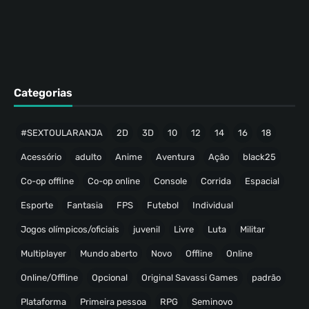
Categorias
#SEXTOULARANJA
2D
3D
10
12
14
16
18
Acessório
adulto
Anime
Aventura
Ação
black25
Co-op offline
Co-op online
Console
Corrida
Espacial
Esporte
Fantasia
FPS
Futebol
Individual
Jogos olímpicos/oficiais
juvenil
Livre
Luta
Militar
Multiplayer
Mundo aberto
Novo
Offline
Online
Online/Offline
Opcional
Original Savassi Games
padrão
Plataforma
Primeira pessoa
RPG
Seminovo