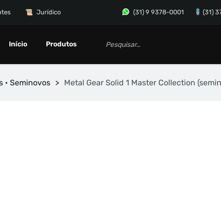
ntes
Jurídico
(31) 9 9378-0001
(31) 
Início
Produtos
s • Seminovos
>
Metal Gear Solid 1 Master Collection (semi