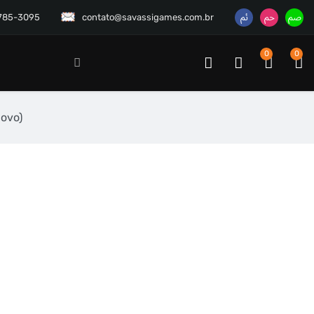
3785-3095
contato@savassigames.com.br
0
0
novo)