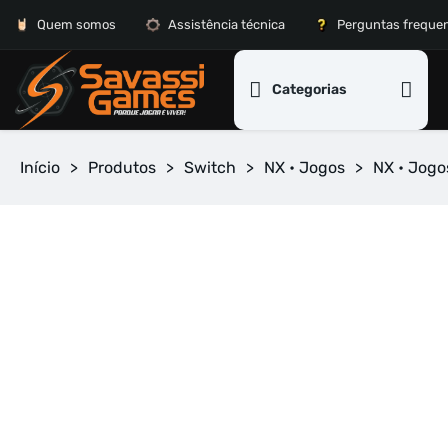
Quem somos
Assistência técnica
Perguntas freque
Categorias
Início
>
Produtos
>
Switch
>
NX • Jogos
>
NX • Jogo