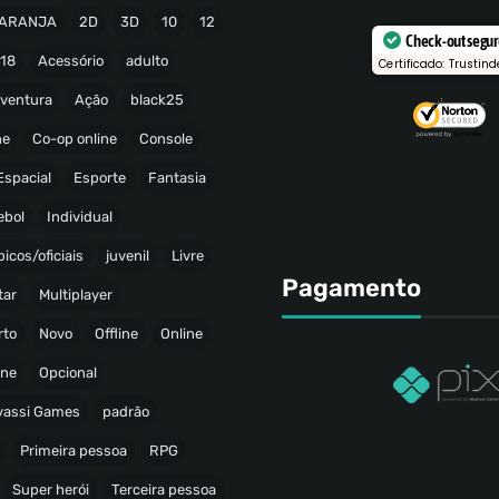
ARANJA
2D
3D
10
12
Check-out segu
18
Acessório
adulto
Certificado: Trustind
ventura
Ação
black25
ne
Co-op online
Console
Espacial
Esporte
Fantasia
ebol
Individual
icos/oficiais
juvenil
Livre
Pagamento
tar
Multiplayer
rto
Novo
Offline
Online
ine
Opcional
avassi Games
padrão
Primeira pessoa
RPG
Super herói
Terceira pessoa