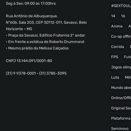
Seg à Sex: 09:00 às 17:00hrs
#SEXTOUL
Rua Antônio de Albuquerque,
14
16
Nº606, Sala 203, CEP 30112-011, Savassi, Belo
Anime
A
Horizonte – MG
• Praça da Savassi, Edifício Fraternia 2º andar
Co-op offli
• Em frente a estátua de Roberto Drummond
Corrida
• Mesmo prédio da Melissa Calçados
FPS
Fut
CNPJ 13.144.091/0001-80
Jogos olímp
(31) 9 9378-0001 • (31) 3785-3095
Luta
Mili
Mundo abe
Online/Offl
Original S
Plataforma
Seminovo