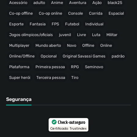
Acessório
adulto
Anime
Aventura
Ação
black25
Co-op offline
Co-op online
Console
Corrida
Espacial
Esporte
Fantasia
FPS
Futebol
Individual
Jogos olímpicos/oficiais
juvenil
Livre
Luta
Militar
Multiplayer
Mundo aberto
Novo
Offline
Online
Online/Offline
Opcional
Original Savassi Games
padrão
Plataforma
Primeira pessoa
RPG
Seminovo
Super herói
Terceira pessoa
Tiro
Segurança
Check-out seguro
Certificado: Trustindex