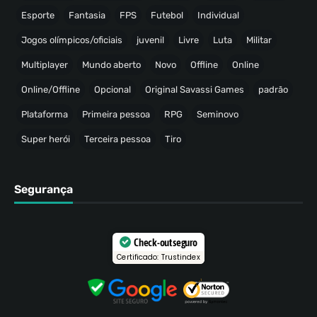
Esporte
Fantasia
FPS
Futebol
Individual
Jogos olímpicos/oficiais
juvenil
Livre
Luta
Militar
Multiplayer
Mundo aberto
Novo
Offline
Online
Online/Offline
Opcional
Original Savassi Games
padrão
Plataforma
Primeira pessoa
RPG
Seminovo
Super herói
Terceira pessoa
Tiro
Segurança
Check-out seguro
Certificado: Trustindex