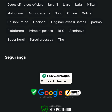
Jogos olímpicos/oficiais
juvenil
Livre
Luta
Militar
Multiplayer
Mundo aberto
Novo
Offline
Online
Online/Offline
Opcional
Original Savassi Games
padrão
Plataforma
Primeira pessoa
RPG
Seminovo
Super herói
Terceira pessoa
Tiro
Segurança
Check-out seguro
Certificado: Trustindex