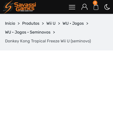
0
Início
>
Produtos
>
Wii U
>
WU • Jogos
>
WU • Jogos • Seminovos
>
Donkey Kong Tropical Freeze Wii U (seminovo)