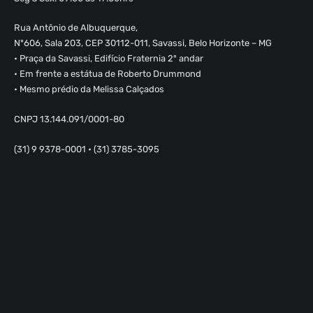
Rua Antônio de Albuquerque,
Nº606, Sala 203, CEP 30112-011, Savassi, Belo Horizonte – MG
• Praça da Savassi, Edifício Fraternia 2º andar
• Em frente a estátua de Roberto Drummond
• Mesmo prédio da Melissa Calçados
CNPJ 13.144.091/0001-80
(31) 9 9378-0001 • (31) 3785-3095