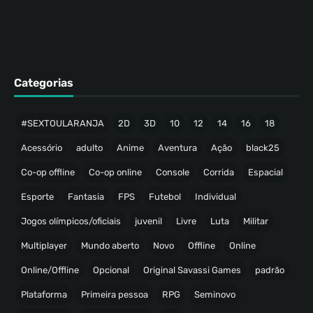
Categorias
#SEXTOULARANJA
2D
3D
10
12
14
16
18
Acessório
adulto
Anime
Aventura
Ação
black25
Co-op offline
Co-op online
Console
Corrida
Espacial
Esporte
Fantasia
FPS
Futebol
Individual
Jogos olímpicos/oficiais
juvenil
Livre
Luta
Militar
Multiplayer
Mundo aberto
Novo
Offline
Online
Online/Offline
Opcional
Original Savassi Games
padrão
Plataforma
Primeira pessoa
RPG
Seminovo