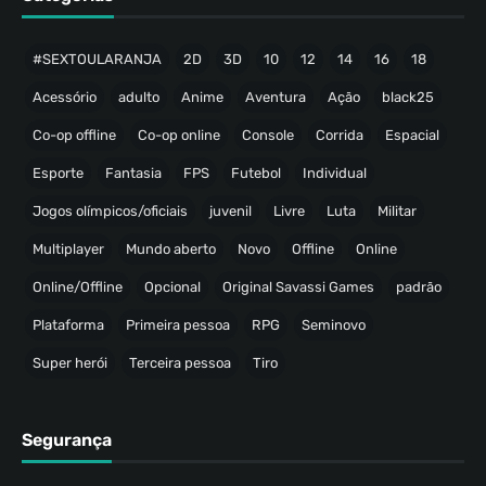
#SEXTOULARANJA
2D
3D
10
12
14
16
18
Acessório
adulto
Anime
Aventura
Ação
black25
Co-op offline
Co-op online
Console
Corrida
Espacial
Esporte
Fantasia
FPS
Futebol
Individual
Jogos olímpicos/oficiais
juvenil
Livre
Luta
Militar
Multiplayer
Mundo aberto
Novo
Offline
Online
Online/Offline
Opcional
Original Savassi Games
padrão
Plataforma
Primeira pessoa
RPG
Seminovo
Super herói
Terceira pessoa
Tiro
Segurança