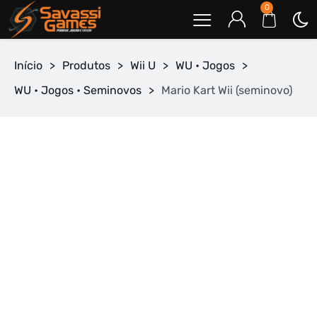
0
Início
>
Produtos
>
Wii U
>
WU • Jogos
>
WU • Jogos • Seminovos
>
Mario Kart Wii (seminovo)