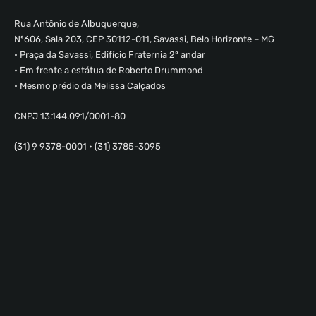
Rua Antônio de Albuquerque,
Nº606, Sala 203, CEP 30112-011, Savassi, Belo Horizonte – MG
• Praça da Savassi, Edifício Fraternia 2º andar
• Em frente a estátua de Roberto Drummond
• Mesmo prédio da Melissa Calçados
CNPJ 13.144.091/0001-80
(31) 9 9378-0001 • (31) 3785-3095