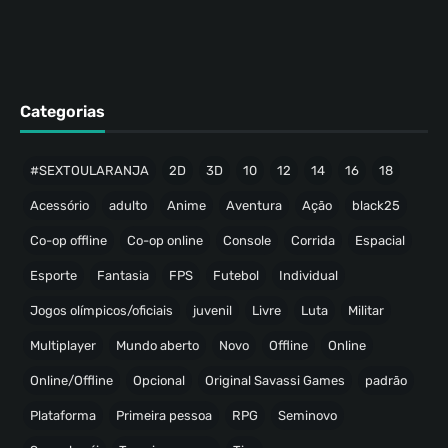
Categorias
#SEXTOULARANJA
2D
3D
10
12
14
16
18
Acessório
adulto
Anime
Aventura
Ação
black25
Co-op offline
Co-op online
Console
Corrida
Espacial
Esporte
Fantasia
FPS
Futebol
Individual
Jogos olímpicos/oficiais
juvenil
Livre
Luta
Militar
Multiplayer
Mundo aberto
Novo
Offline
Online
Online/Offline
Opcional
Original Savassi Games
padrão
Plataforma
Primeira pessoa
RPG
Seminovo