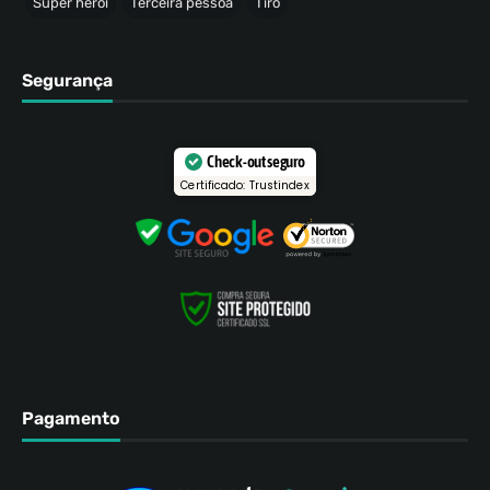
Super herói
Terceira pessoa
Tiro
Segurança
Check-out seguro
Certificado: Trustindex
Pagamento