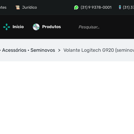
ntes
Jurídico
(31) 9 9378-0001
(31) 
Início
Produtos
• Acessórios • Seminovos
>
Volante Logitech G920 (semino