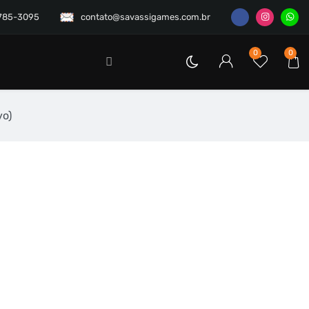
3785-3095
contato@savassigames.com.br
0
0
vo)