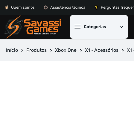
Quem somos
Assistência técnica
Perguntas freque
Categorias
Início
>
Produtos
>
Xbox One
>
X1 • Acessórios
>
X1 