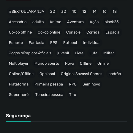
#SEXTOULARANJA
2D
3D
10
12
14
16
18
Acessório
adulto
Anime
Aventura
Ação
black25
Co-op offline
Co-op online
Console
Corrida
Espacial
Esporte
Fantasia
FPS
Futebol
Individual
Jogos olímpicos/oficiais
juvenil
Livre
Luta
Militar
Multiplayer
Mundo aberto
Novo
Offline
Online
Online/Offline
Opcional
Original Savassi Games
padrão
Plataforma
Primeira pessoa
RPG
Seminovo
Super herói
Terceira pessoa
Tiro
Segurança