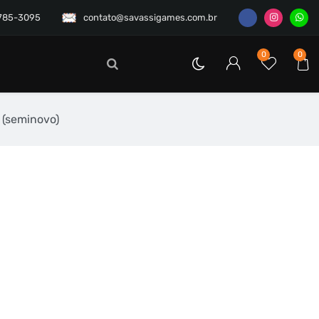
3785-3095
contato@savassigames.com.br
0
0
 (seminovo)