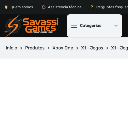
Quem somos
Assistência técnica
Perguntas freque
Categorias
Início
>
Produtos
>
Xbox One
>
X1 • Jogos
>
X1 • Jo