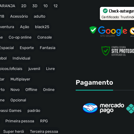
ARANJA
2D
3D
10
12
Check-out segu
18
Acessório
adulto
Certificado: Trustind
ventura
Ação
black25
ne
Co-op online
Console
Espacial
Esporte
Fantasia
ebol
Individual
icos/oficiais
juvenil
Livre
tar
Multiplayer
Pagamento
rto
Novo
Offline
Online
ine
Opcional
avassi Games
padrão
Primeira pessoa
RPG
Super herói
Terceira pessoa