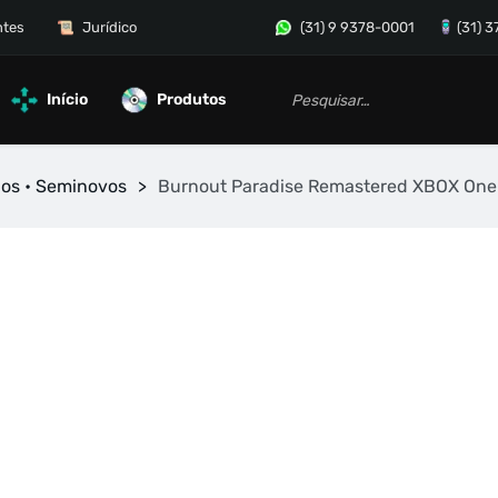
ntes
Jurídico
(31) 9 9378-0001
(31) 
Início
Produtos
gos • Seminovos
>
Burnout Paradise Remastered XBOX One