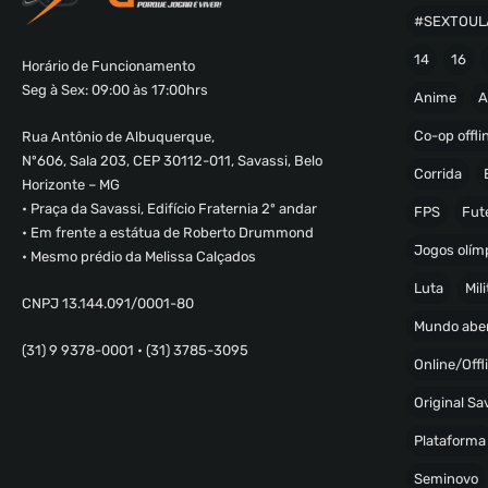
#SEXTOUL
14
16
Horário de Funcionamento
Seg à Sex: 09:00 às 17:00hrs
Anime
A
Co-op offli
Rua Antônio de Albuquerque,
Nº606, Sala 203, CEP 30112-011, Savassi, Belo
Corrida
Horizonte – MG
• Praça da Savassi, Edifício Fraternia 2º andar
FPS
Fut
• Em frente a estátua de Roberto Drummond
Jogos olímp
• Mesmo prédio da Melissa Calçados
Luta
Mili
CNPJ 13.144.091/0001-80
Mundo abe
(31) 9 9378-0001 • (31) 3785-3095
Online/Offl
Original S
Plataforma
Seminovo