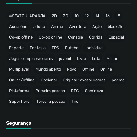
#SEXTOULARANJA
2D
3D
10
12
14
16
18
Acessório
adulto
Anime
Aventura
Ação
black25
Co-op offline
Co-op online
Console
Corrida
Espacial
Esporte
Fantasia
FPS
Futebol
Individual
Jogos olímpicos/oficiais
juvenil
Livre
Luta
Militar
Multiplayer
Mundo aberto
Novo
Offline
Online
Online/Offline
Opcional
Original Savassi Games
padrão
Plataforma
Primeira pessoa
RPG
Seminovo
Super herói
Terceira pessoa
Tiro
Segurança